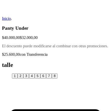
Inicio
.
Panty Under
$40.000,00
$32.000,00
El descuento puede modificarse al combinar con otras promociones.
$25.600,00
con Transferencia
talle
1
2
3
4
5
6
7
8