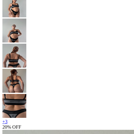
+
3
20% OFF