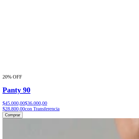
20% OFF
Panty 90
$45.000,00
$36.000,00
$28.800,00
con Transferencia
Comprar